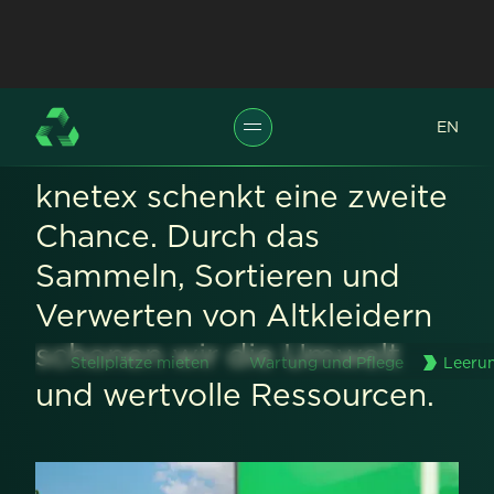
EN
knetex schenkt eine zweite
Chance. Durch das
Sammeln, Sortieren und
Verwerten von Altkleidern
schonen wir die Umwelt
Stellplätze mieten
Wartung und Pflege
Leerun
und wertvolle Ressourcen.