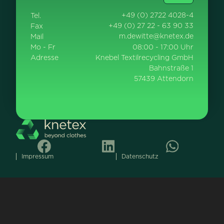
+49 (0) 2722 4028-4
Tel.
+49 (0) 27 22 - 63 90 33
Fax
m.dewitte@knetex.de
Mail
Mo - Fr
08:00 - 17:00 Uhr
Adresse
Knebel Textilrecycling GmbH
Bahnstraße 1
57439 Attendorn
Impressum
Datenschutz